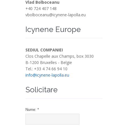
Italia
Vlad Bolboceanu
+40 724 407 148
Latvija
vbolboceanu@icynene-lapolla.eu
Lietuva
Icynene Europe
Luxemburg
Nederlands
Österreich
SEDIUL COMPANIEI
Clos Chapelle aux Champs, box 3030
Poland
B-1200 Bruxelles - Belgie
Portugal
Tel.: +33 4 74 66 94 10
info@icynene-lapolla.eu
România
Россия
Solicitare
Slovensko
Suomi
Nume: *
Sverige
United