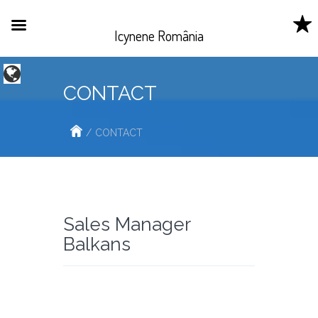
Icynene România
CONTACT
Беларусь
Belgique
/
CONTACT
België
Canada
Česká
republika
Sales Manager
Danmark
Balkans
Eesti
France
Ireland