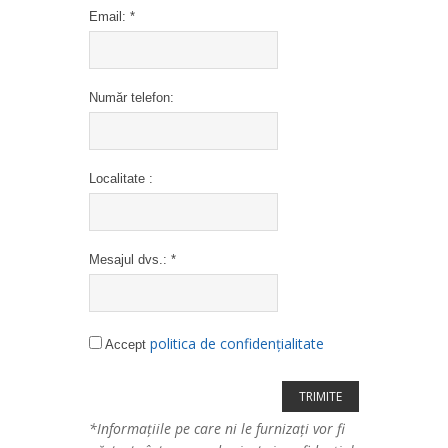
Kingdom
Email: *
U.S.A
Україна
Număr telefon:
Switzerland
Localitate :
Mesajul dvs.: *
politica de confidențialitate
Accept
*Informațiile pe care ni le furnizați vor fi