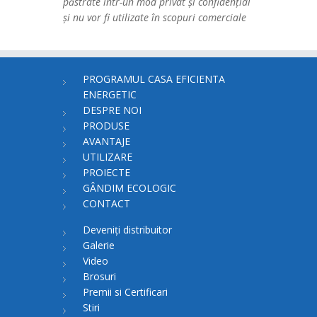
păstrate într-un mod privat și confidențial
și nu vor fi utilizate în scopuri comerciale
PROGRAMUL CASA EFICIENTA
ENERGETIC
DESPRE NOI
PRODUSE
AVANTAJE
UTILIZARE
PROIECTE
GÂNDIM ECOLOGIC
CONTACT
Deveniți distribuitor
Galerie
Video
Brosuri
Premii si Certificari
Stiri