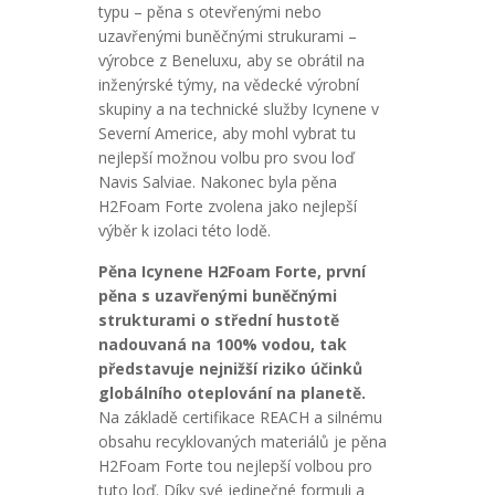
typu – pěna s otevřenými nebo
uzavřenými buněčnými strukurami –
výrobce z Beneluxu, aby se obrátil na
inženýrské týmy, na vědecké výrobní
skupiny a na technické služby Icynene v
Severní Americe, aby mohl vybrat tu
nejlepší možnou volbu pro svou loď
Navis Salviae. Nakonec byla pěna
H2Foam Forte zvolena jako nejlepší
výběr k izolaci této lodě.
Pěna Icynene H2Foam Forte, první
pěna s uzavřenými buněčnými
strukturami o střední hustotě
nadouvaná na 100% vodou, tak
představuje nejnižší riziko účinků
globálního oteplování na planetě.
Na základě certifikace REACH a silnému
obsahu recyklovaných materiálů je pěna
H2Foam Forte tou nejlepší volbou pro
tuto loď. Díky své jedinečné formuli a