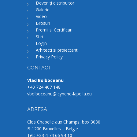
Deveniți distribuitor
Galerie
Video
Brosuri
Premii si Certificari
Stiri
Login
Arhitecti si proiectanti
Privacy Policy
CONTACT
Vlad Bolboceanu
+40 724 407 148
vbolboceanu@icynene-lapolla.eu
ADRESA
Clos Chapelle aux Champs, box 3030
B-1200 Bruxelles – Belgie
Tel.: +33 4 74 66 94 10