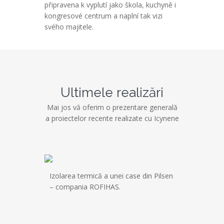
připravena k vyplutí jako škola, kuchyně i
kongresové centrum a naplní tak vizi
svého majitele.
Ultimele realizări
Mai jos vă oferim o prezentare generală
a proiectelor recente realizate cu Icynene
Izolarea termică a unei case din Pilsen
PREMIERE P
– compania ROFIHAS.
PALAT JALT
termică a ta