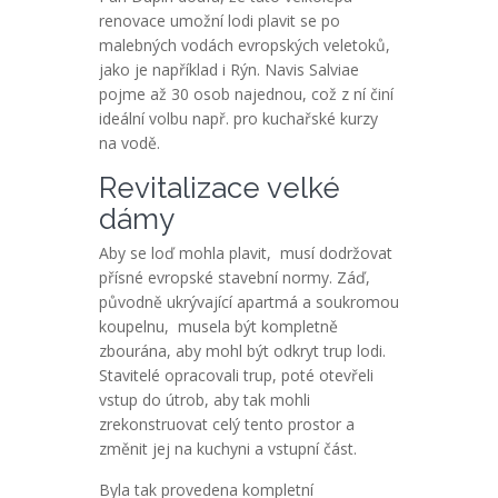
Kingdom
renovace umožní lodi plavit se po
malebných vodách evropských veletoků,
U.S.A
jako je například i Rýn. Navis Salviae
Україна
pojme až 30 osob najednou, což z ní činí
ideální volbu např. pro kuchařské kurzy
Switzerland
na vodě.
Revitalizace velké
dámy
Aby se loď mohla plavit, musí dodržovat
přísné evropské stavební normy. Záď,
původně ukrývající apartmá a soukromou
koupelnu, musela být kompletně
zbourána, aby mohl být odkryt trup lodi.
Stavitelé opracovali trup, poté otevřeli
vstup do útrob, aby tak mohli
zrekonstruovat celý tento prostor a
změnit jej na kuchyni a vstupní část.
Byla tak provedena kompletní