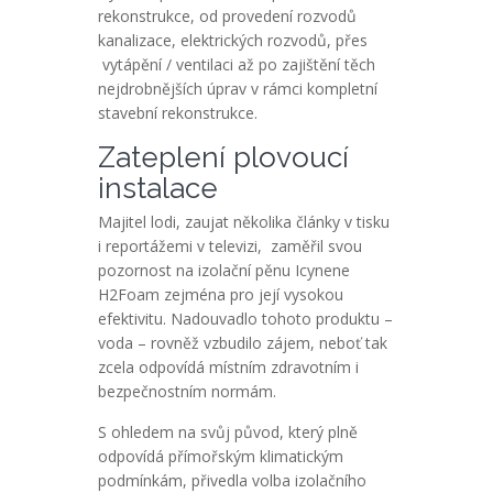
rekonstrukce, od provedení rozvodů
kanalizace, elektrických rozvodů, přes
vytápění / ventilaci až po zajištění těch
nejdrobnějších úprav v rámci kompletní
stavební rekonstrukce.
Zateplení plovoucí
instalace
Majitel lodi, zaujat několika články v tisku
i reportážemi v televizi, zaměřil svou
pozornost na izolační pěnu Icynene
H2Foam zejména pro její vysokou
efektivitu. Nadouvadlo tohoto produktu –
voda – rovněž vzbudilo zájem, neboť tak
zcela odpovídá místním zdravotním i
bezpečnostním normám.
S ohledem na svůj původ, který plně
odpovídá přímořským klimatickým
podmínkám, přivedla volba izolačního