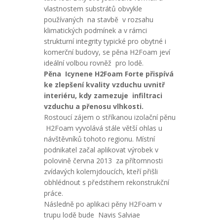
vlastnostem substrátů obvykle
používaných na stavbě v rozsahu
klimatických podmínek a v rámci
strukturní integrity typické pro obytné i
komerční budovy, se pěna H2Foam jeví
ideální volbou rovněž pro lodě.
Pěna Icynene H2Foam Forte přispívá
ke zlepšení kvality vzduchu uvnitř
interiéru, kdy zamezuje infiltraci
vzduchu a přenosu vlhkosti.
Rostoucí zájem o stříkanou izolační pěnu
H2Foam vyvolává stále větší ohlas u
návštěvníků tohoto regionu. Místní
podnikatel začal aplikovat výrobek v
polovině června 2013 za přítomnosti
zvídavých kolemjdoucích, kteří přišli
obhlédnout s předstihem rekonstrukční
práce.
Následně po aplikaci pěny H2Foam v
trupu lodě bude Navis Salviae