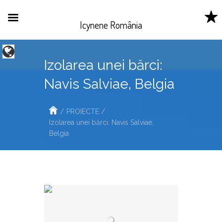
Icynene România
Izolarea unei bărci:
Беларусь
Navis Salviae, Belgia
Belgique
België
/
PROIECTE
/
Canada
Izolarea unei bărci: Navis Salviae,
Česká
Belgia
republika
Danmark
Eesti
France
Ireland