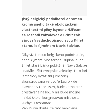
Italia
Latvija
Lietuva
Jistý belgický podnikatel ohromen
kromě jiného také ekologickými
Luxemburg
vlastnostmi pěny Icynene H2Foam,
Nederlands
se rozhodl zaizolovat a učinit tak
zároveň vzduchotěsnou svou 84 let
Österreich
starou loď jménem Navis Salviae.
Poland
Díky vizi tohoto belgického podnikatele,
Portugal
pana Aymara Mosserona Dupina, bude
84 let stará bárka pokřtěná Navis Salviae
România
i nadále křížit evropské veletoky. Tato loď
Россия
(archaický výraz zní Jumetois),
zkonstruovaná ve dvoře Lacroix de
Slovensko
Flawinne v roce 1929, bude kompletně
Suomi
přestavěna na loď, v níž bude možné
nalézt školu, kongresovou místnost,
Sverige
kuchyni i restauraci.
United
Pan Dupin doufá, že tato velkolepá